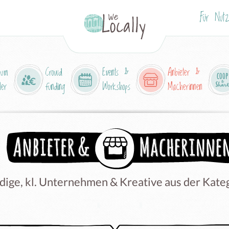
Für Nutz
aum
Crowd
Events &
Anbieter &
ler
funding
Workshops
Macherinnen
ige, kl. Unternehmen & Kreative aus der Katego