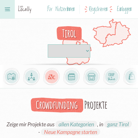
Für NutzerInnen
Registrieren
Einloggen
Tirol
Crowdfunding
Projekte
Zeige mir Projekte aus
allen Kategorien
, in
ganz Tirol
-
Neue Kampagne starten