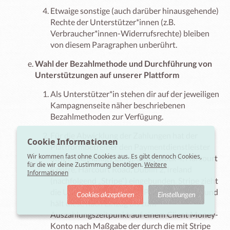
Etwaige sonstige (auch darüber hinausgehende)
Rechte der Unterstützer*innen (z.B.
Verbraucher*innen-Widerrufsrechte) bleiben
von diesem Paragraphen unberührt.
Wahl der Bezahlmethode und Durchführung von
Unterstützungen auf unserer Plattform
Als Unterstützer*in stehen dir auf der jeweiligen
Kampagnenseite näher beschriebenen
Bezahlmethoden zur Verfügung.
Für die Abwicklung der Zahlungen hat der
Cookie Informationen
Plattformbetreiber den Paymentdienstleister
Wir kommen fast ohne Cookies aus. Es gibt dennoch Cookies,
Stripe Technology Europe Ltd, Block 4, Harcourt
für die wir deine Zustimmung benötigen.
Weitere
Centre, Harcourt Road, Dublin 2, Ireland
Informationen
(nachfolgend „Stripe“) eingebunden. Stripe zieht
die Unterstützungen nach Projekterfolg ein und
Cookies akzeptieren
Einstellungen
hält diese nach Einzug bis zum
Auszahlungszeitpunkt auf einem Client Money-
Konto nach Maßgabe der durch die mit Stripe