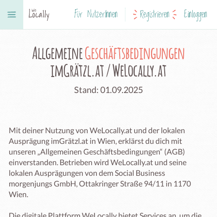
Für NutzerInnen
Registrieren
Einloggen
Allgemeine
Geschäftsbedingungen
imGrätzl.at / WeLocally.at
Stand: 01.09.2025
Mit deiner Nutzung von WeLocally.at und der lokalen
Ausprägung imGrätzl.at in Wien, erklärst du dich mit
unseren „Allgemeinen Geschäftsbedingungen“ (AGB)
einverstanden. Betrieben wird WeLocally.at und seine
lokalen Ausprägungen von dem Social Business
morgenjungs GmbH, Ottakringer Straße 94/11 in 1170
Wien.
Die digitale Plattform WeLocally bietet Services an, um die