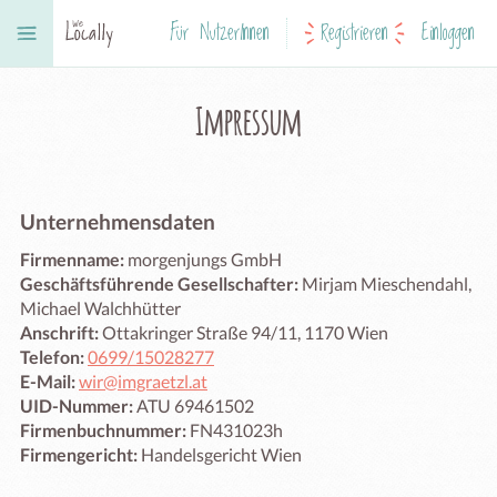
Für NutzerInnen
Registrieren
Einloggen
Impressum
Unternehmensdaten
Firmenname:
morgenjungs GmbH
Geschäftsführende Gesellschafter:
Mirjam Mieschendahl,
Michael Walchhütter
Anschrift:
Ottakringer Straße 94/11, 1170 Wien
Telefon:
0699/15028277
E-Mail:
wir@imgraetzl.at
UID-Nummer:
ATU 69461502
Firmenbuchnummer:
FN431023h
Firmengericht:
Handelsgericht Wien