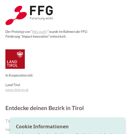
Der Prototyp von “
WeLocally
” wurde im Rahmen der FFG-
Förderung “Impact Innovation” entwickelt.
In Kooperation mit:
Land Tirol
www.tirol.gv.at
Entdecke deinen Bezirk in Tirol
Tirol Übersicht
Cookie Informationen
Innsbruck