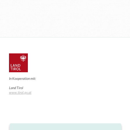
In Kooperation mit:
Land Tirol
www.tirol.gv.at