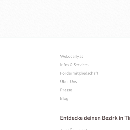
WeLocally.at
Infos & Services
Fördermitgliedschaft
Über Uns
Presse
Blog
Entdecke deinen Bezirk in Ti