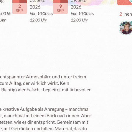
ug.
02. Sep.
09. Sep.
2
9
2026
2026
SEP
SEP
:00 bis
Von 10:00 bis
Von 10:00 bis
2
neh
Uhr
12:00 Uhr
12:00 Uhr
 entspannter Atmosphäre und unter freiem 
um Alltag, der wirklich wirkt. Kein 
Richtig oder Falsch - begleitet mit liebevoller 
 kreative Aufgabe als Anregung – manchmal 
, manchmal mit einem Blick nach innen. Aber 
setzen, wie es dir entspricht. Gemeinsam mit 
, mit Getränken und allem Material, das du 