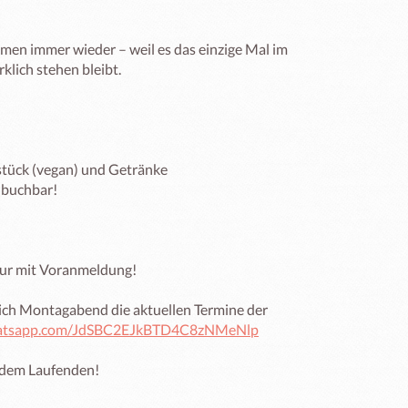
en immer wieder – weil es das einzige Mal im 
klich stehen bleibt.

stück (vegan) und Getränke

buchbar!

ur mit Voranmeldung!

ich Montagabend die aktuellen Termine der 
whatsapp.com/JdSBC2EJkBTD4C8zNMeNlp
f dem Laufenden!