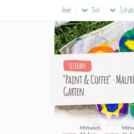
Home
Tirol
Sistran
Sistrans
"Paint & Coffee" · Malf
Garten
Mittwoch,
Mittw