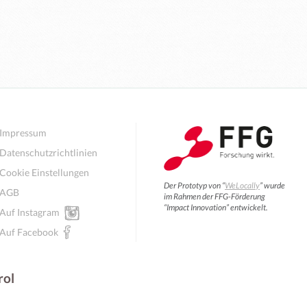
Impressum
Datenschutzrichtlinien
Cookie Einstellungen
Der Prototyp von “
WeLocally
” wurde
AGB
im Rahmen der FFG-Förderung
“Impact Innovation” entwickelt.
Auf Instagram
Auf Facebook
rol