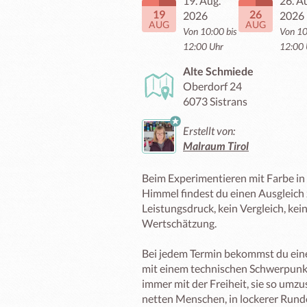
19. Aug.
26. A
19
26
2026
2026
AUG
AUG
Von 10:00 bis
Von 10
12:00 Uhr
12:00 
Alte Schmiede
Oberdorf 24
6073 Sistrans
Erstellt von:
Malraum Tirol
Beim Experimentieren mit Farbe in
Himmel findest du einen Ausgleich z
Leistungsdruck, kein Vergleich, kein 
Wertschätzung.

Bei jedem Termin bekommst du eine
mit einem technischen Schwerpunkt
immer mit der Freiheit, sie so umzu
netten Menschen, in lockerer Runde