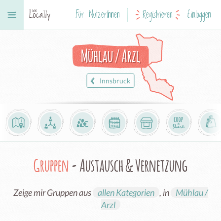
Für NutzerInnen
Registrieren
Einloggen
Mühlau / Arzl
Innsbruck
Gruppen
- Austausch & Vernetzung
Zeige mir Gruppen aus
allen Kategorien
, in
Mühlau /
Arzl